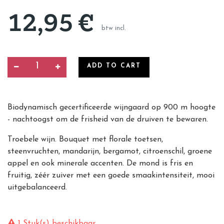
12,95
€
btw incl.
ADD TO CART
Biodynamisch gecertificeerde wijngaard op 900 m hoogte
- nachtoogst om de frisheid van de druiven te bewaren.
Troebele wijn. Bouquet met florale toetsen,
steenvruchten, mandarijn, bergamot, citroenschil, groene
appel en ook minerale accenten. De mond is fris en
fruitig, zéér zuiver met een goede smaakintensiteit, mooi
uitgebalanceerd.
1 Stuk(s) beschikbaar