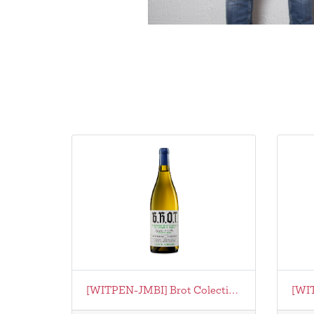
[WITPEN-JMBI] Brot Colectivo - Blanc Inicial Biodynamie