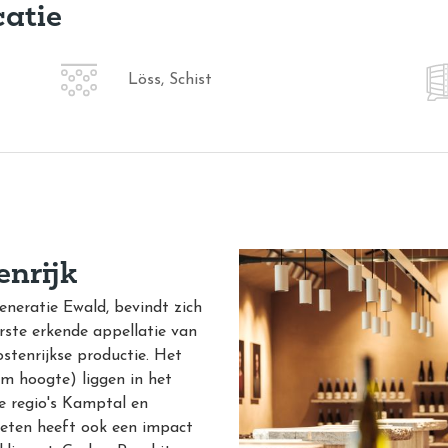
catie
Löss, Schist
enrijk
eneratie Ewald, bevindt zich
rste erkende appellatie van
stenrijkse productie. Het
0m hoogte) liggen in het
e regio's Kamptal en
eten heeft ook een impact