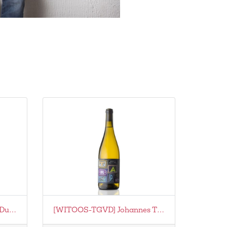
[WITLAN-FDVB] François Ducrot - La Vie En Blanc Bio / Natuurwijn
[WITOOS-TGVD] Johannes Trapl - Gruner Veltliner Biodynamie / Natuurwijn