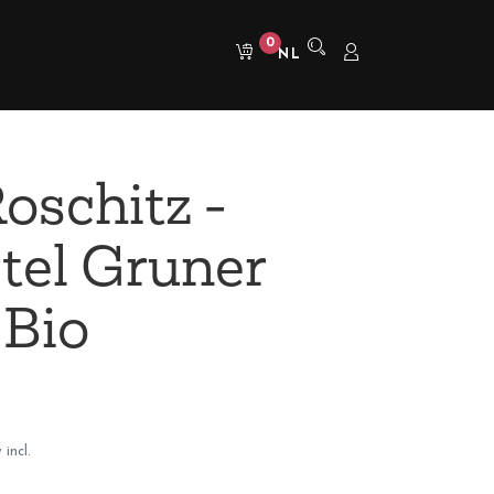
0
NL
oschitz -
tel Gruner
 Bio
 incl.