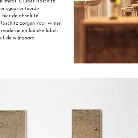
klimaat. Gruber Roschitz
teitsgeoriënteerde
s hier de absolute
 Roschitz zorgen voor wijnen
 moderne en ludieke labels
it de wijngaard.