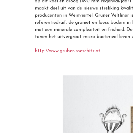
op dit koel en droog (490 mm regenval/jaar) 
maakt deel uit van de nieuwe strekking kwali
producenten in Weinviertel. Gruner Veltliner i
referentiedruif, de graniet en loess bodem in
met een minerale complexiteit en frisheid. De
tonen het uitvergroot micro bacterieel leven u
http://www.gruber-roeschitz.at