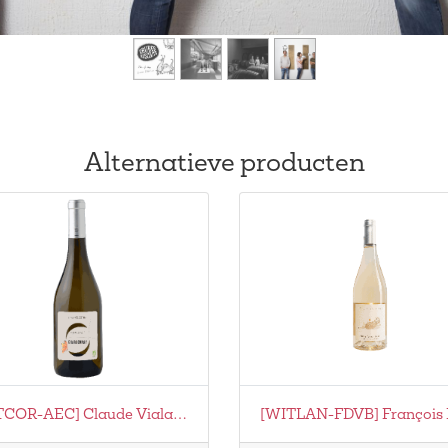
Alternatieve producten
[WITCOR-AEC] Claude Vialade - Elégance 43,6° Nord Chardonnay Bio