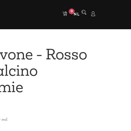
0
NL
vone - Rosso
lcino
mie
 incl.