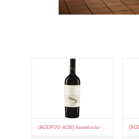
[RODPUG-AON] Amastuola - Onda Del Tempo Bio