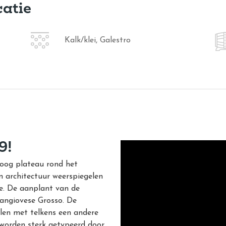
catie
Kalk/klei, Galestro
9!
hoog plateau rond het
n architectuur weerspiegelen
ie. De aanplant van de
Sangiovese Grosso. De
celen met telkens een andere
 worden sterk getypeerd door