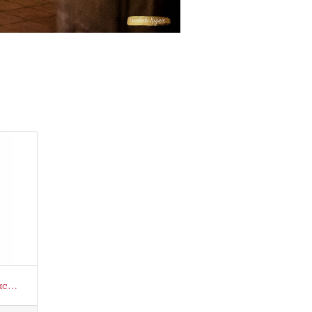
[RODTOS-LFA] Tenute Loacker - Falcorosso Biodynamie / Natuurwijn