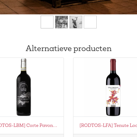
Alternatieve producten
[RODTOS-LBM] Corte Pavone - Brunello Di Montalcino Biodyamie