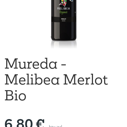
Mureda -
Melibea Merlot
Bio
6,80
€