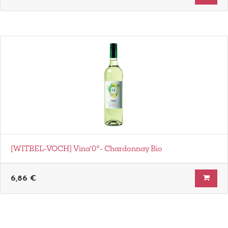
[WITBEL-VOCH] Vina'0°- Chardonnay Bio
6,86
€