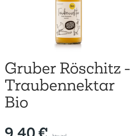
Gruber Röschitz -
Traubennektar
Bio
9,40
€