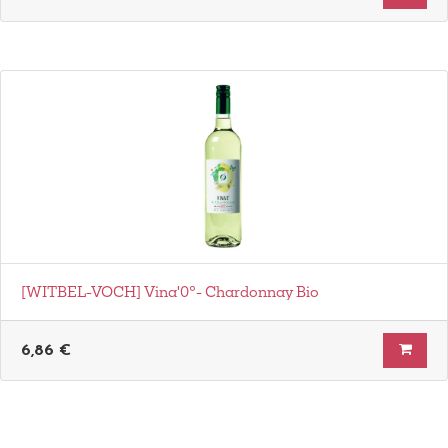
[WITBEL-VOCH] Vina'0°- Chardonnay Bio
6,86
€