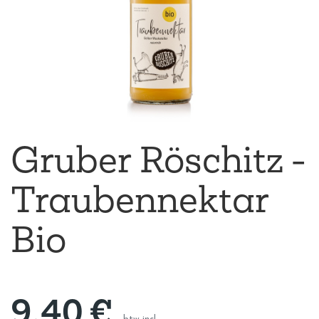
Gruber Röschitz -
Traubennektar
Bio
9,40
€