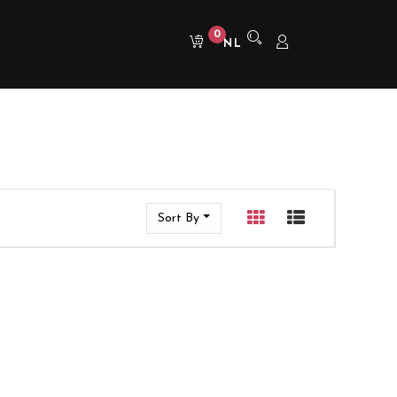
0
NL
Sort By