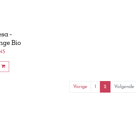
sa -
nge Bio
NS
Vorige
1
2
Volgende