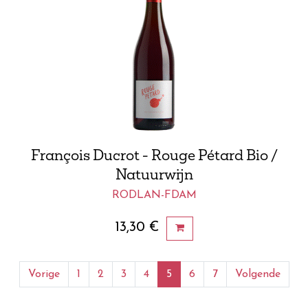
François Ducrot - Rouge Pétard Bio /
Natuurwijn
RODLAN-FDAM
13,30
€
Vorige
1
2
3
4
5
6
7
Volgende