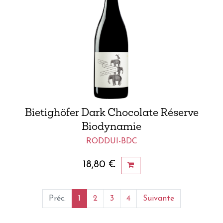
Bietighöfer Dark Chocolate Réserve
Biodynamie
RODDUI-BDC
18,80
€
Préc.
1
2
3
4
Suivante