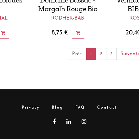
Molottes
Domaine Bassac -
Vermad
Margalh Rouge Bio
BIB
HAL
RODHER-BAB
ROS
8,75
€
20,4
Préc.
1
2
3
Suivant
Privacy
Blog
FAQ
Contact