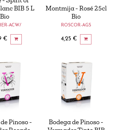
- Spirit of
lanc BIB 5 L
Montmija - Rosé 25cl
Bio
Bio
HER-ACW/
ROSCOR-AGS
9
€
4,25
€
de Pinoso -
Bodega de Pinoso -