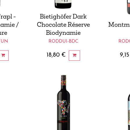
rapl -
Bietighöfer Dark
amie /
Chocolate Réserve
Montmi
ure
Biodynamie
TUN
RODDUI-BDC
ROD
18,80
€
9,15