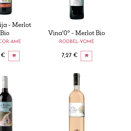
ja - Merlot
Bio
Vina'0° - Merlot Bio
COR-AME
RODBEL-VOME
€
7,27
€