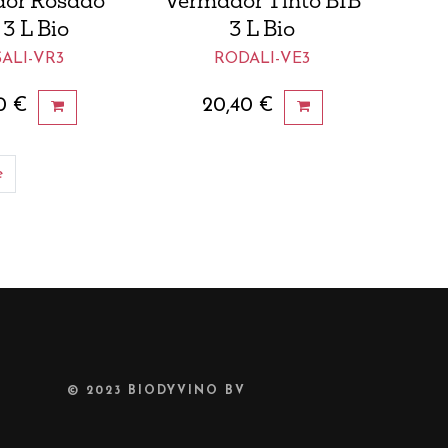
or Rosado
Vermador Tinto BIB
 3 L Bio
3 L Bio
ALI-VR3
RODALI-VE3
0
€
20,40
€
e
© 2023
BIODYVINO BV