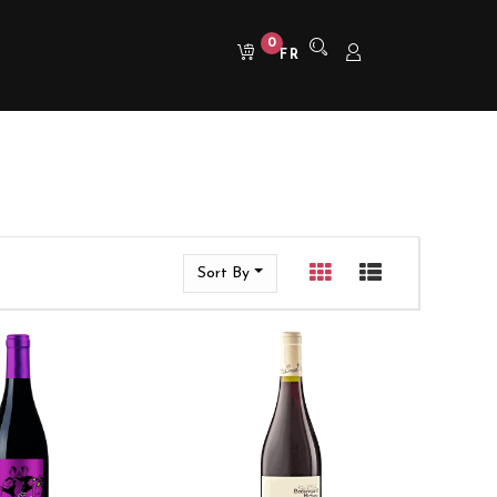
0
FR
Sort By