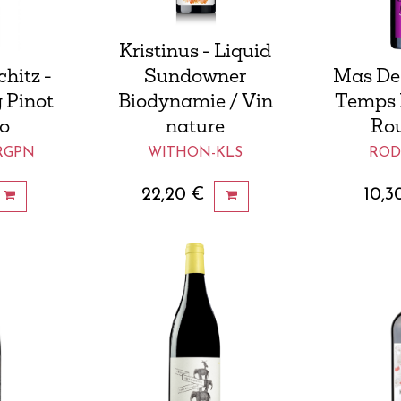
Kristinus - Liquid
hitz -
Sundowner
Mas De 
 Pinot
Biodynamie / Vin
Temps 
io
nature
Rou
RGPN
WITHON-KLS
ROD
22,20
€
10,3