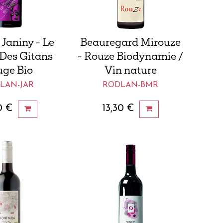
Janiny - Le
Beauregard Mirouze
Des Gitans
- Rouze Biodynamie /
ge Bio
Vin nature
LAN-JAR
RODLAN-BMR
0
€
13,30
€