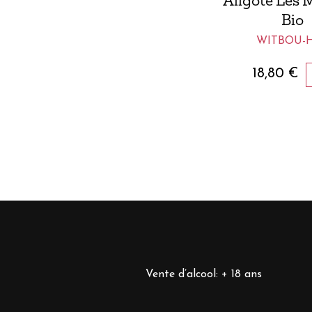
Aligoté Les 
Bio
WITBOU-
18,80
€
Vente d’alcool: + 18 ans