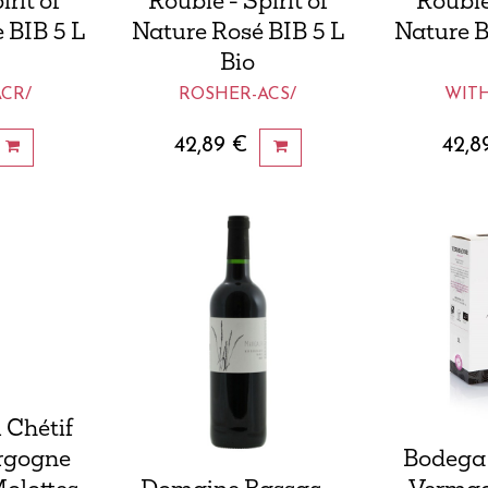
rit of
Roubié - Spirit of
Roubié 
 BIB 5 L
Nature Rosé BIB 5 L
Nature B
Bio
CR/
ROSHER-ACS/
WIT
42,89
€
42,8
 Chétif
rgogne
Bodega 