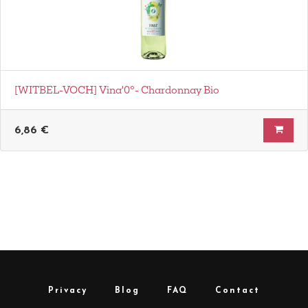
[WITBEL-VOCH] Vina'0°- Chardonnay Bio
6,86
€
Privacy
Blog
FAQ
Contact