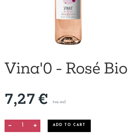
Vina'0 - Rosé Bio
7,27
€
tva incl.
ADD TO CART