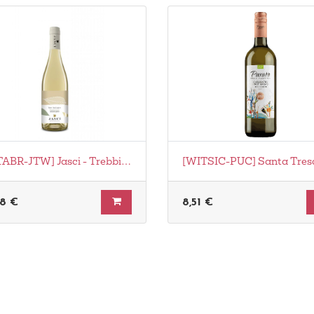
[WITABR-JTW] Jasci - Trebbiano D' Abruzzo Bio
08
€
8,51
€