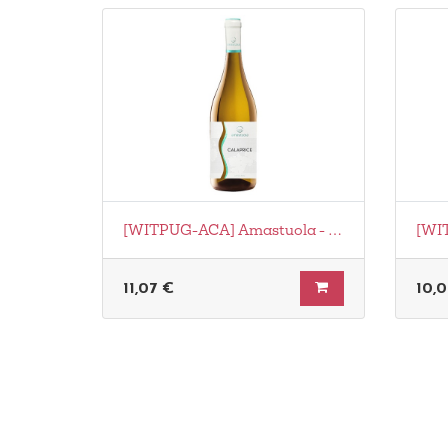
[WITPUG-ACA] Amastuola - Bianco Calaprice Bio
11,07
€
10,