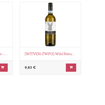
[WITSIC-PUC] Santa Tresa - Purato Catarratto/Pinot Grigio Bio
[WITVEN-FWPG] Wild Nature Pinot Grigio Biodynamie
9,83
€