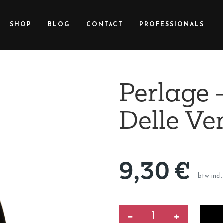
SHOP
BLOG
CONTACT
PROFESSIONALS
Perlage -
Delle Ve
9,30
€
btw incl.