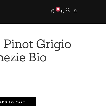
0
NL
 Pinot Grigio
nezie Bio
ADD TO CART